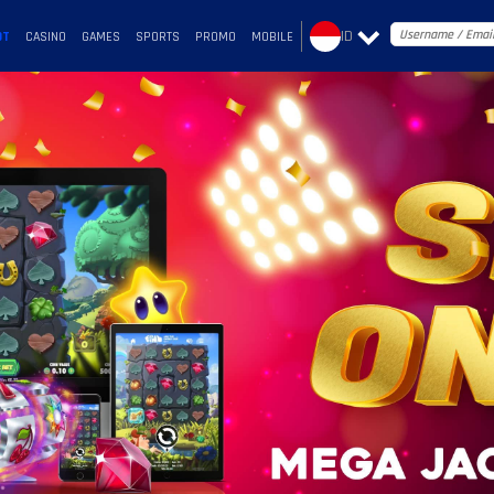
ID
OT
CASINO
GAMES
SPORTS
PROMO
MOBILE
Inggris
(EN)
China
(ZH)
Cambodia
(KM)
Indonesia
(ID)
Thailand
(TH)
Vietnam
(VI)