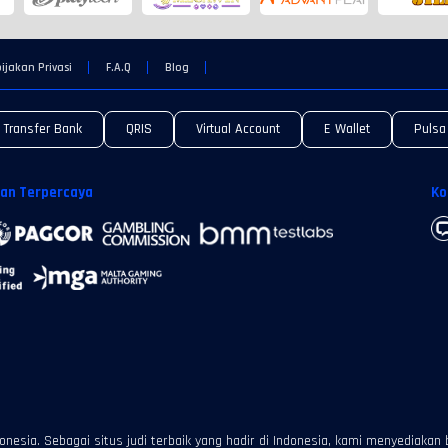
ijakan Privasi
F.A.Q
Blog
Transfer Bank
QRIS
Virtual Account
E Wallet
Pulsa
an Terpercaya
Ko
onesia. Sebagai situs judi terbaik yang hadir di Indonesia, kami menyediakan b