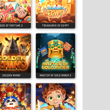
GOD OF FORTUNE 2
TREASURES OF EGYPT
GOLDEN RHINO
MASTER OF GOLD MINER 2