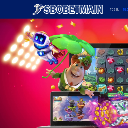
TOGEL
SL