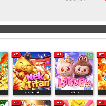
HOT
HOT
HOT
+
NEKO TITAN
LABUBY
HOT
HOT
HOT