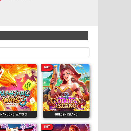
HOT
MAHJONG WAYS 3
GOLDEN ISLAND
HOT