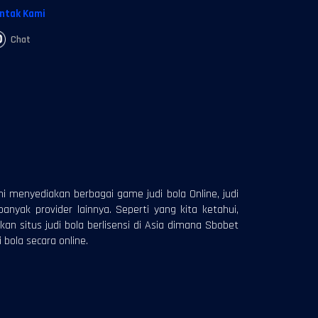
ntak Kami
Chat
ami menyediakan berbagai game judi bola Online, judi
anyak provider lainnya. Seperti yang kita ketahui,
n situs judi bola berlisensi di Asia dimana Sbobet
 bola secara online.