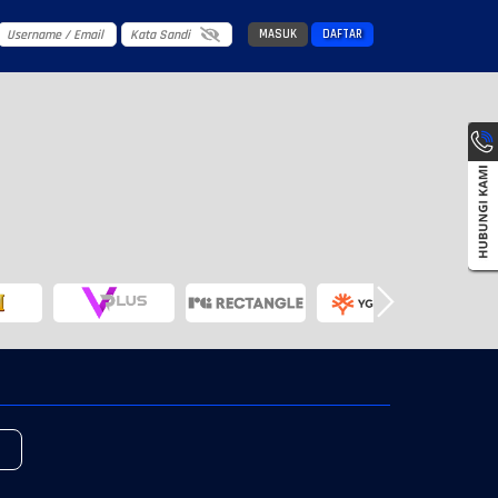
MASUK
DAFTAR