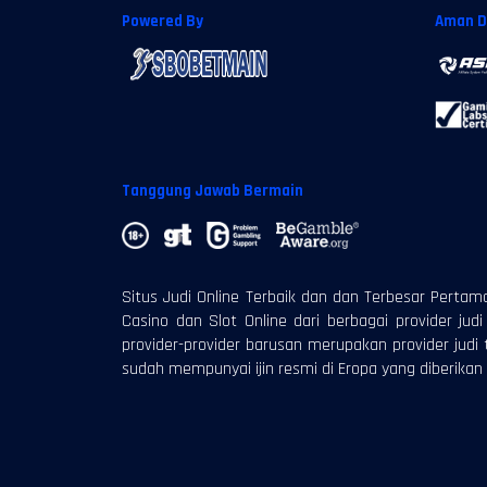
Powered By
Aman D
Tanggung Jawab Bermain
Situs Judi Online Terbaik dan dan Terbesar Pertama 
Casino dan Slot Online dari berbagai provider jud
provider-provider barusan merupakan provider judi
sudah mempunyai ijin resmi di Eropa yang diberikan o