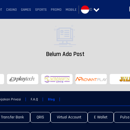
ID
OT
CASINO
GAMES
SPORTS
PROMO
MOBILE
Inggris
(EN)
China
(ZH)
Cambodia
(KM)
Belum Ada Post
Indonesia
(ID)
Thailand
(TH)
Vietnam
(VI)
ijakan Privasi
F.A.Q
Blog
Transfer Bank
QRIS
Virtual Account
E Wallet
Pulsa