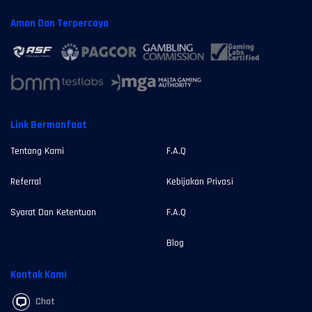
Aman Dan Terpercaya
Link Bermanfaat
Tentang Kami
F.A.Q
Referral
Kebijakan Privasi
Syarat Dan Ketentuan
F.A.Q
Blog
Kontak Kami
Chat