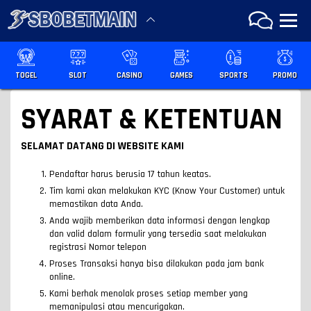
TOGEL
SLOT
CASINO
GAMES
SPORTS
PROMO
SYARAT & KETENTUAN
SELAMAT DATANG DI WEBSITE KAMI
Pendaftar harus berusia 17 tahun keatas.
Tim kami akan melakukan KYC (Know Your Customer) untuk
memastikan data Anda.
Anda wajib memberikan data informasi dengan lengkap
dan valid dalam formulir yang tersedia saat melakukan
registrasi Nomor telepon
Proses Transaksi hanya bisa dilakukan pada jam bank
online.
Kami berhak menolak proses setiap member yang
memanipulasi atau mencurigakan.